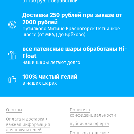
от 100 руб. с обработкой
Доставка 250 рублей при заказе от
2000 рублей
Путилково Митино Красногорск Пятницкое
шоссе (от МКАД до Брёхово)
все латексные шары обработаны Hi-
Float
наши шары летают долго
100% чистый гелий
в наших шарах
Отзывы
Политика
конфиденциальности
Оплата и доставка +
публичная офёрта
важная информация
для покупателей
Пользовательское