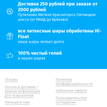
Доставка 250 рублей при заказе от
2000 рублей
Путилково Митино Красногорск Пятницкое
шоссе (от МКАД до Брёхово)
все латексные шары обработаны Hi-
Float
наши шары летают долго
100% чистый гелий
в наших шарах
Отзывы
Политика
конфиденциальности
Оплата и доставка +
публичная офёрта
важная информация
для покупателей
Пользовательское
Напишите нам
соглашение