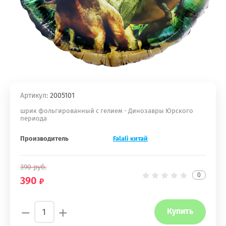
Артикул:
2005101
шрик фольгированный с гелием - Динозавры Юрского
периода
Производитель
Falali китай
390
руб.
0
390
−
+
Купить