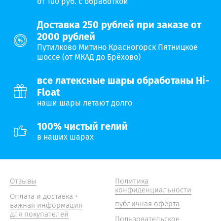
от 100 руб. с обработкой
Доставка 250 рублей при заказе от
2000 рублей
Путилково Митино Красногорск Пятницкое
шоссе (от МКАД до Брёхово)
все латексные шары обработаны Hi-
Float
наши шары летают долго
100% чистый гелий
в наших шарах
Отзывы
Политика
конфиденциальности
Оплата и доставка +
публичная офёрта
важная информация
для покупателей
Пользовательское