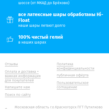
шоссе (от МКАД до Брёхово)
все латексные шары обработаны Hi-
Float
наши шары летают долго
100% чистый гелий
в наших шарах
Отзывы
Политика
конфиденциальности
Оплата и доставка +
публичная офёрта
важная информация
для покупателей
Пользовательское
Напишите нам
соглашение
Поиск по сайту
Московская область г.о.Красногорск ПГТ Путилково