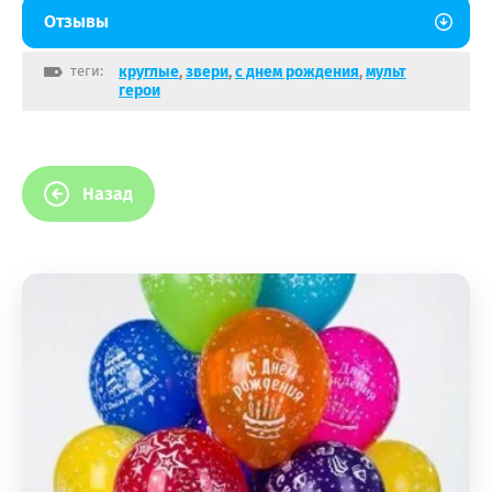
Отзывы
теги:
круглые
,
звери
,
с днем рождения
,
мульт
герои
Назад