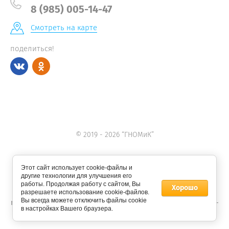
8 (985) 005-14-47
Смотреть на карте
поделиться!
© 2019 - 2026 “ГНОМиК”
Этот сайт использует cookie-файлы и
другие технологии для улучшения его
работы. Продолжая работу с сайтом, Вы
Хорошо
разрешаете использование cookie-файлов.
Вы всегда можете отключить файлы cookie
new
territoriya-sharov.ru —
создание интернет-магазина
, веб-
в настройках Вашего браузера.
студия Мегагрупп