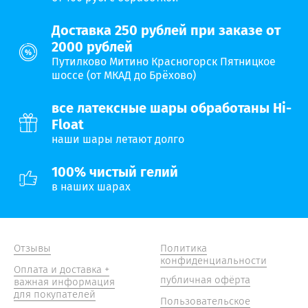
Доставка 250 рублей при заказе от
2000 рублей
Путилково Митино Красногорск Пятницкое
шоссе (от МКАД до Брёхово)
все латексные шары обработаны Hi-
Float
наши шары летают долго
100% чистый гелий
в наших шарах
Отзывы
Политика
конфиденциальности
Оплата и доставка +
публичная офёрта
важная информация
для покупателей
Пользовательское